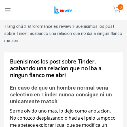
Skip
0
to
content
»
»
Trang chủ
afroromance es review
Buenisimos los post
sobre Tinder, acabando una relacion que no iba a ningun flanco
me abri
Buenisimos los post sobre Tinder,
acabando una relacion que no iba a
ningun flanco me abri
En caso de que un hombre normal seri­a
selectivo en Tinder nunca consigue ni un
unicamente match
Se me olvido uno mas, lo dejo como anotacion.
No conozco desplazandolo hacia el pelo tampoco
me apetece explorar igual que se modifica un