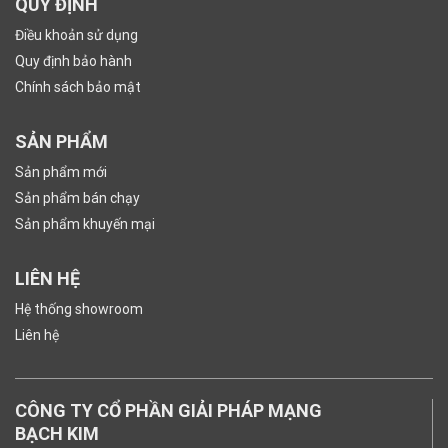
QUY ĐỊNH
Điều khoản sử dụng
Quy định bảo hành
Chính sách bảo mật
SẢN PHẨM
Sản phẩm mới
Sản phẩm bán chạy
Sản phẩm khuyến mại
LIÊN HỆ
Hệ thống showroom
Liên hệ
CÔNG TY CỔ PHẦN GIẢI PHÁP MẠNG
BẠCH KIM