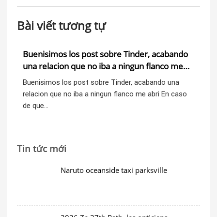
Bài viết tương tự
o
Buenisimos los post sobre Tinder, acabando
Bu
una relacion que no iba a ningun flanco me
un
abri
ab
Buenisimos los post sobre Tinder, acabando una
Bu
o
relacion que no iba a ningun flanco me abri En caso
rel
de que…
de
Tin tức mới
Naruto oceanside taxi parksville