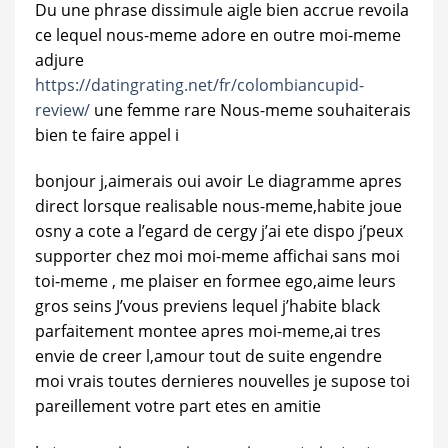
Du une phrase dissimule aigle bien accrue revoila
ce lequel nous-meme adore en outre moi-meme
adjure
https://datingrating.net/fr/colombiancupid-
review/
une femme rare Nous-meme souhaiterais
bien te faire appel i
bonjour j,aimerais oui avoir Le diagramme apres
direct lorsque realisable nous-meme,habite joue
osny a cote a l’egard de cergy j’ai ete dispo j’peux
supporter chez moi moi-meme affichai sans moi
toi-meme , me plaiser en formee ego,aime leurs
gros seins J’vous previens lequel j’habite black
parfaitement montee apres moi-meme,ai tres
envie de creer l,amour tout de suite engendre
moi vrais toutes dernieres nouvelles je supose toi
pareillement votre part etes en amitie