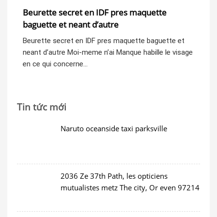
Beurette secret en IDF pres maquette
Be
baguette et neant d’autre
ba
t
Beurette secret en IDF pres maquette baguette et
Beu
age
neant d’autre Moi-meme n’ai Manque habille le visage
nea
en ce qui concerne…
en
Tin tức mới
Naruto oceanside taxi parksville
2036 Ze 37th Path, les opticiens
mutualistes metz The city, Or even 97214