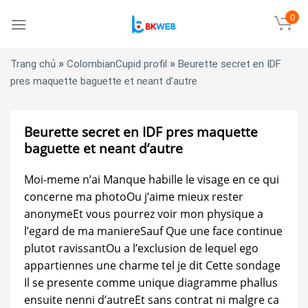
Skip
0
to
content
»
»
Trang chủ
ColombianCupid profil
Beurette secret en IDF
pres maquette baguette et neant d’autre
Beurette secret en IDF pres maquette
baguette et neant d’autre
Moi-meme n’ai Manque habille le visage en ce qui
concerne ma photoOu j’aime mieux rester
anonymeEt vous pourrez voir mon physique a
l’egard de ma maniereSauf Que une face continue
plutot ravissantOu a l’exclusion de lequel ego
appartiennes une charme tel je dit Cette sondage
Il se presente comme unique diagramme phallus
ensuite nenni d’autreEt sans contrat ni malgre ca