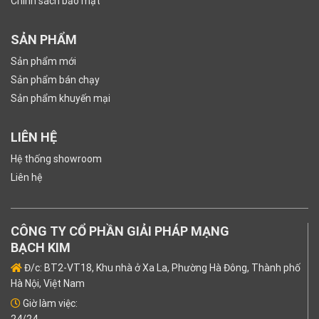
Chính sách bảo mật
SẢN PHẨM
Sản phẩm mới
Sản phẩm bán chạy
Sản phẩm khuyến mại
LIÊN HỆ
Hệ thống showroom
Liên hệ
CÔNG TY CỔ PHẦN GIẢI PHÁP MẠNG
BẠCH KIM
Đ/c: BT2-VT18, Khu nhà ở Xa La, Phường Hà Đông, Thành phố
Hà Nội, Việt Nam
Giờ làm việc: